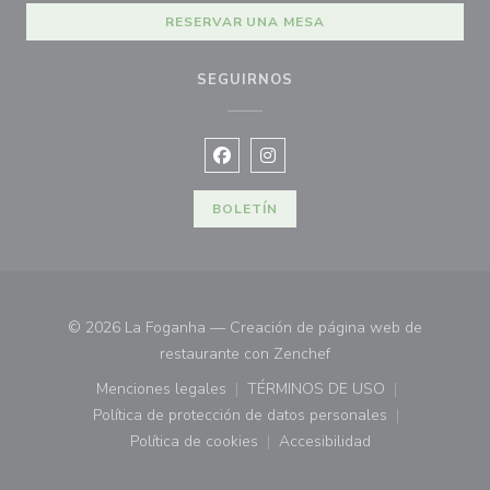
RESERVAR UNA MESA
SEGUIRNOS
Facebook ((abre en una nueva vent
Instagram ((abre en una nuev
BOLETÍN
© 2026 La Foganha — Creación de página web de
((abre en una nueva ve
restaurante con
Zenchef
Menciones legales
TÉRMINOS DE USO
((abre en una nueva ventana))
((abre en una nueva ven
Política de protección de datos personales
((abre en una nueva ventana))
Política de cookies
Accesibilidad
((abre en una nueva ventana))
((abre en una nueva ven