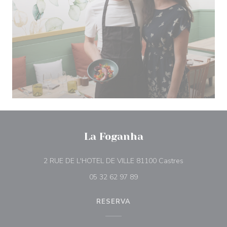
La Foganha
((abre en una
2 RUE DE L'HOTEL DE VILLE 81100 Castres
05 32 62 97 89
RESERVA