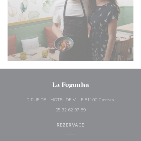
La Foganha
((otevře se v
2 RUE DE L'HOTEL DE VILLE 81100 Castres
05 32 62 97 89
REZERVACE