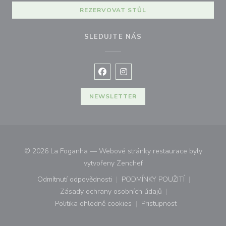
REZERVOVAT STŮL
SLEDUJTE NÁS
Facebook ((otevře se v novém okně
Instagram ((otevře se v nové
NEWSLETTER
© 2026 La Foganha — Webové stránky restaurace byly
((otevře se v novém okně))
vytvořeny
Zenchef
Odmítnutí odpovědnosti
PODMÍNKY POUŽITÍ
((otevře se v novém okně))
((otevře se v novém o
Zásady ochrany osobních údajů
((otevře se v novém okně))
Politika ohledně cookies
Pristupnost
((otevře se v novém okně))
((otevře se v novém o