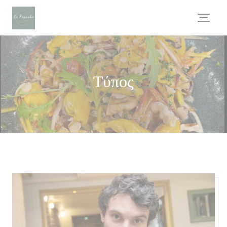
Πίνακας διαχείρισης "Μπισκότων" (Cookies)
Τύπος