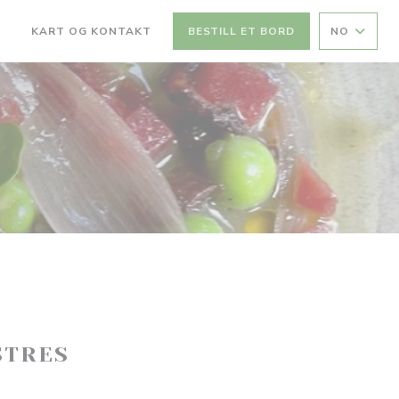
KART OG KONTAKT
BESTILL ET BORD
NO
(ÅPNER I ET NYTT VINDU))
((ÅPNER I ET NYTT VINDU))
STRES