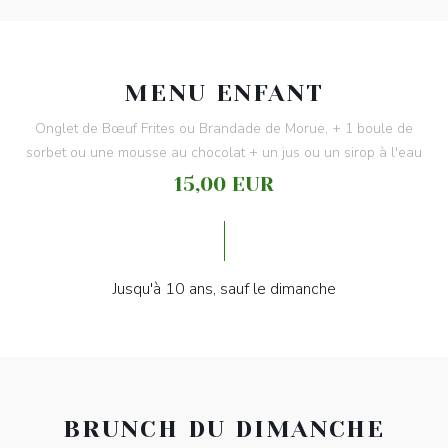
MENU ENFANT
Onglet de Bœuf Frites ou Brandade de Morue, + 1 boule de
sorbet ou une mousse au chocolat + un jus ou un sirop à l'eau
15,00 EUR
Jusqu'à 10 ans, sauf le dimanche
BRUNCH DU DIMANCHE