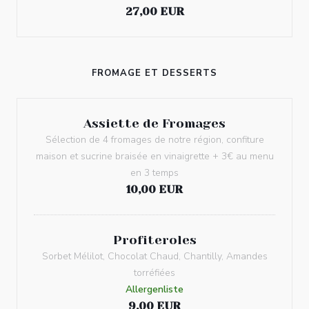
27,00 EUR
FROMAGE ET DESSERTS
Assiette de Fromages
Sélection de 4 fromages de notre région, confiture
maison et sucrine braisée en vinaigrette + 3€ au menu
en 3 temps
10,00 EUR
Profiteroles
Sorbet Mélilot, Chocolat Chaud, Chantilly, Amandes
torréfiées
Allergenliste
9,00 EUR