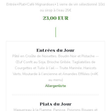
Entrée+Plat+Café Mignardises+1 verre de vin sélectionné 10cl
ou sirop à l'eau 25€
23,00 EUR
Entrées du Jour
Pâté en Croûte de Noisettes, Boudin Noir et Pistache --
Œuf Confit au Soja, Brioche Grillée, Tagliatelles de
Courgettes et Tuile à l’ail -- Truite Marinée, Haricots
Verts, Moutarde à l’ancienne et Amandes Effilées (+4€
au menu)
Allergenliste
Plats du Jour
Maquereau à la Flamme, Panisse, Poivrons Rouges et