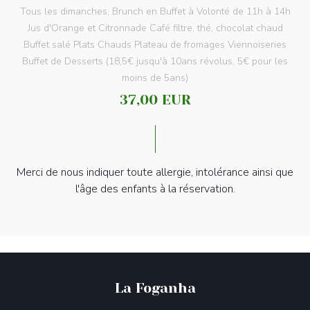
Tous les dimanches, Brunch en Buffet à Volonté de 11h à 14h
Jus d'Orange et Citronnade Café filtre, thé, chocolat chaud
Buffet salé Plats Chauds Plateau de fromages Viennoiseries
Buffet de Desserts (18,5€ jusqu'à 10ans révolus, 5€ pour les
moins de 5ans)
37,00 EUR
Merci de nous indiquer toute allergie, intolérance ainsi que
l'âge des enfants à la réservation.
La Foganha