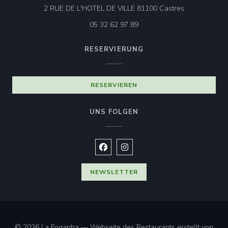
((öffnet ein n
2 RUE DE L'HOTEL DE VILLE 81100 Castres
05 32 62 97 89
RESERVIERUNG
RESERVIEREN
UNS FOLGEN
Facebook ((öffnet ein neues Fenste
Instagram ((öffnet ein neues 
NEWSLETTER
© 2026 La Foganha — Webseite des Restaurants erstellt von